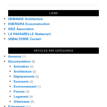
LIENS
DEMANGE Architecture
ENERGIRA Ecoconstruction
IDEE Association
LA PASSARELLE Restaurant
URBALTERRE Conseil
ARTICLES PAR CATÉGORIES
Annonce
(1)
Documentation
(8)
Animation
(4)
Architecture
(2)
Déplacements
(2)
Economie
(2)
Environnement
(1)
Foncier
(3)
Logement
(4)
Urbanisme
(5)
Evènement
(11)